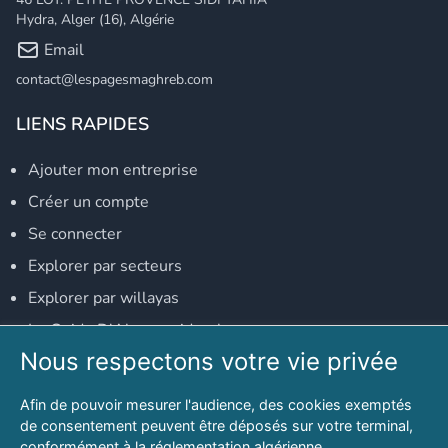
Hydra, Alger (16), Algérie
Email
contact@lespagesmaghreb.com
LIENS RAPIDES
Ajouter mon entreprise
Créer un compte
Se connecter
Explorer par secteurs
Explorer par willayas
Le Guide D'Alger, guide-alger.com
Nous respectons votre vie privée
NOS RÉSEAUX SOCIAUX
Afin de pouvoir mesurer l'audience, des cookies exemptés
Notre page Facebook
de consentement peuvent être déposés sur votre terminal,
conformément à la réglementation algérienne.