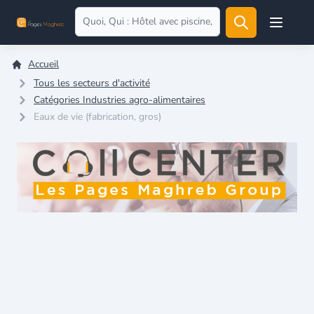
Open user
Accueil
Tous les secteurs d'activité
Catégories Industries agro-alimentaires
Eaux de vie (fabrication, gros)