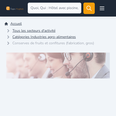
Open user
Accueil
Tous les secteurs d'activité
Catégories Industries agro-alimentaires
Conserves de fruits et confitures (fabrication, gros)