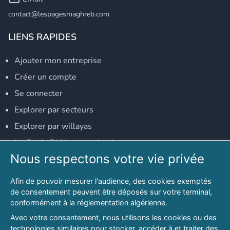
contact@lespagesmaghreb.com
LIENS RAPIDES
Ajouter mon entreprise
Créer un compte
Se connecter
Explorer par secteurs
Explorer par willayas
Le Guide D'Alger, guide-alger.com
Nous respectons votre vie privée
NOS RÉSEAUX SOCIAUX
Afin de pouvoir mesurer l'audience, des cookies exemptés
Notre page Facebook
de consentement peuvent être déposés sur votre terminal,
conformément à la réglementation algérienne.
Notre page LinkedIn
Avec votre consentement, nous utilisons les cookies ou des
Notre page Instagram
technologies similaires pour stocker, accéder à et traiter des