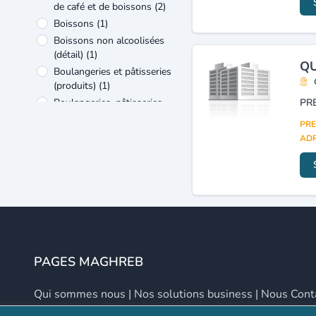
de café et de boissons
(2)
Boissons
(1)
Boissons non alcoolisées
(détail)
(1)
QU
Boulangeries et pâtisseries
(produits)
(1)
Boulangeries, pâtisseries,
viennoiseries industrielles
PRE
(fabrication, gros)
(1)
ADR
Café
(1)
Cafés, bars, brasseries :
matériel et fournitures
(1)
Glace à rafraîchir
(1)
Pâtisserie traditionnelle
(1)
PAGES MAGHREB
Qui sommes nous
|
Nos solutions business
|
Nous Cont