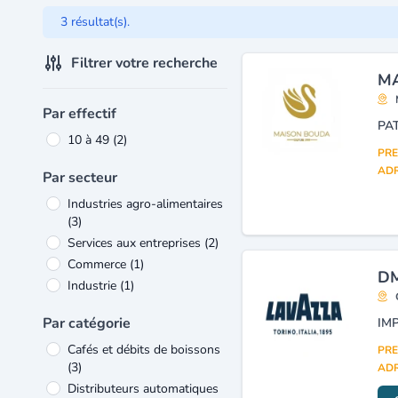
3 résultat(s).
Filtrer votre recherche
MA
Par effectif
10 à 49
(2)
PRE
ADR
Par secteur
Industries agro-alimentaires
(3)
Services aux entreprises
(2)
Commerce
(1)
DM
Industrie
(1)
Par catégorie
Cafés et débits de boissons
PRE
(3)
ADR
Distributeurs automatiques