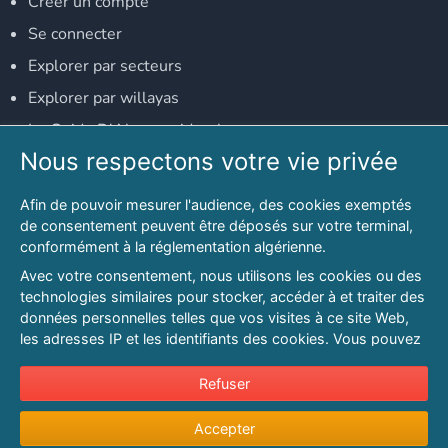
Créer un compte
Se connecter
Explorer par secteurs
Explorer par willayas
Le Guide D'Alger, guide-alger.com
Nous respectons votre vie privée
NOS RÉSEAUX SOCIAUX
Afin de pouvoir mesurer l'audience, des cookies exemptés
Notre page Facebook
de consentement peuvent être déposés sur votre terminal,
conformément à la réglementation algérienne.
Notre page LinkedIn
Avec votre consentement, nous utilisons les cookies ou des
Notre page Instagram
technologies similaires pour stocker, accéder à et traiter des
données personnelles telles que vos visites à ce site Web,
Notre page Twitter
les adresses IP et les identifiants des cookies. Vous pouvez
refuser ou vous opposer au traitement des données fondé
sur l'intérêt légitime à tout moment en cliquant sur « Refuser
Refuser
© 2026 PAGESMAGHREB.COM. ALL RIGHTS RESERVED
».
Mentions légales
|
Conditions générales d'utilisation
|
Politique de
Accepter
Pour en savoir plus sur notre politique en matière de cookies
confidentialité
|
Protection de la vie privée
|
Politique de cookie