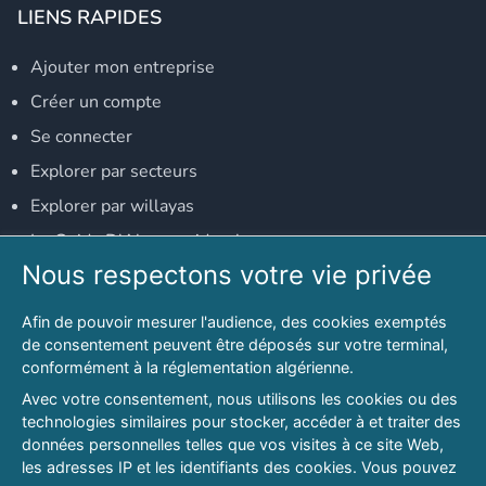
LIENS RAPIDES
Ajouter mon entreprise
Créer un compte
Se connecter
Explorer par secteurs
Explorer par willayas
Le Guide D'Alger, guide-alger.com
Nous respectons votre vie privée
NOS RÉSEAUX SOCIAUX
Afin de pouvoir mesurer l'audience, des cookies exemptés
Notre page Facebook
de consentement peuvent être déposés sur votre terminal,
conformément à la réglementation algérienne.
Notre page LinkedIn
Avec votre consentement, nous utilisons les cookies ou des
Notre page Instagram
technologies similaires pour stocker, accéder à et traiter des
données personnelles telles que vos visites à ce site Web,
Notre page Twitter
les adresses IP et les identifiants des cookies. Vous pouvez