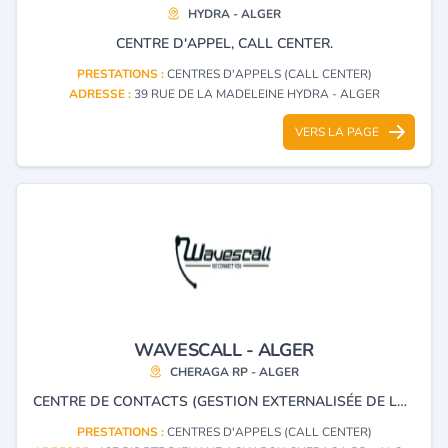
HYDRA - ALGER
CENTRE D'APPEL, CALL CENTER.
PRESTATIONS :
CENTRES D'APPELS (CALL CENTER)
ADRESSE :
39 RUE DE LA MADELEINE HYDRA - ALGER
VERS LA PAGE
WAVESCALL - ALGER
CHERAGA RP - ALGER
CENTRE DE CONTACTS (GESTION EXTERNALISÉE DE LA RELATION CLIENT) : -RÉCEPTION D'APPEL : *SERVICE CLIENT *CAMPAGNE DE TÉLÉ-ACHAT *HOTLINE ET SUPPORT TECHNIQUE *CAMPAGNE DE RÉTENTION-RÉTRACTATION *CAMPAGNE D’INFORMATION (PRODUIT, SERVICE) *STRUCTURE D’ACCUEIL ET GESTION DE VOS DÉBORDEMENTS *CAMPAGNE ÉVÉNEMENTIELLE (PROMOTION, GESTION DE CRISE) -ÉMISSION D’APPEL : * ÉTUDE ET SONDAGE *PRISE DE RENDEZ-VOUS *QUALIFICATION DE FICHIER.
PRESTATIONS :
CENTRES D'APPELS (CALL CENTER)