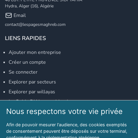
Hydra, Alger (16), Algérie
Email
contact@lespagesmaghreb.com
LIENS RAPIDES
Ajouter mon entreprise
Créer un compte
Se connecter
Explorer par secteurs
Explorer par willayas
Le Guide D'Alger, guide-alger.com
Nous respectons votre vie privée
NOS RÉSEAUX SOCIAUX
Afin de pouvoir mesurer l'audience, des cookies exemptés
Notre page Facebook
de consentement peuvent être déposés sur votre terminal,
conformément à la réglementation algérienne.