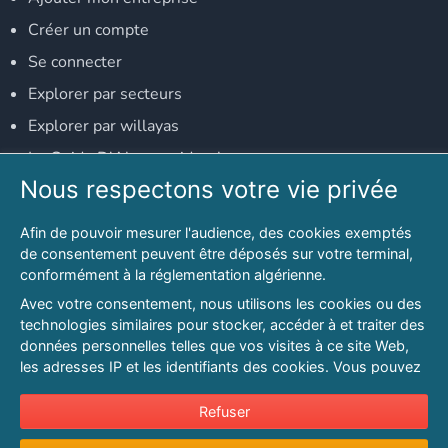
Créer un compte
Se connecter
Explorer par secteurs
Explorer par willayas
Le Guide D'Alger, guide-alger.com
Nous respectons votre vie privée
NOS RÉSEAUX SOCIAUX
Afin de pouvoir mesurer l'audience, des cookies exemptés
Notre page Facebook
de consentement peuvent être déposés sur votre terminal,
conformément à la réglementation algérienne.
Notre page LinkedIn
Avec votre consentement, nous utilisons les cookies ou des
Notre page Instagram
technologies similaires pour stocker, accéder à et traiter des
données personnelles telles que vos visites à ce site Web,
Notre page Twitter
les adresses IP et les identifiants des cookies. Vous pouvez
refuser ou vous opposer au traitement des données fondé
sur l'intérêt légitime à tout moment en cliquant sur « Refuser
Refuser
© 2026 PAGESMAGHREB.COM. ALL RIGHTS RESERVED
».