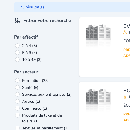
23 résultat(s).
Filtrer votre recherche
EV
Par effectif
FO
2 à 4
(5)
PRE
5 à 9
(4)
ADR
10 à 49
(3)
Par secteur
Formation
(23)
Santé
(8)
EC
Services aux entreprises
(2)
Autres
(1)
Commerce
(1)
PRE
Produits de luxe et de
ADR
loisirs
(1)
Textiles et habillement
(1)