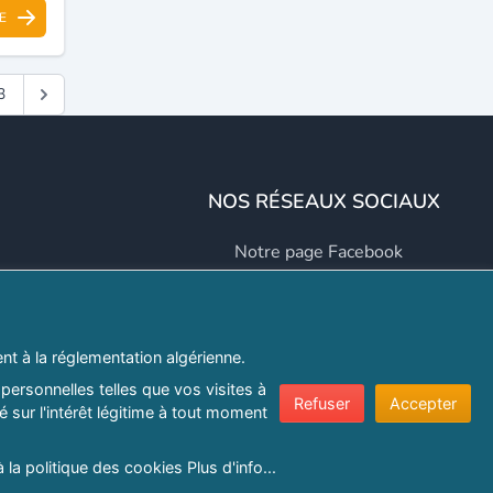
E
3
NOS RÉSEAUX SOCIAUX
Notre page Facebook
Notre page LinkedIn
Notre page Instagram
t à la réglementation algérienne.
Notre page Twitter
personnelles telles que vos visites à
Refuser
Accepter
 sur l'intérêt légitime à tout moment
er.com
à la politique des cookies
Plus d'info...