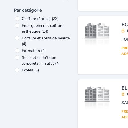
Par catégorie
Coiffure (écoles)
(23)
EC
Enseignement : coiffure,
esthétique
(14)
Coiffure et soins de beauté
(4)
PRE
Formation
(4)
ADR
Soins et esthétique
corporels : institut
(4)
Ecoles
(3)
Formation professionnelle-
établissements privés
(3)
EL
Enseignement : tourisme,
cuisine, hôtellerie
(2)
Esthétique
(2)
SA
Soins esthétiques
(2)
PRE
ADR