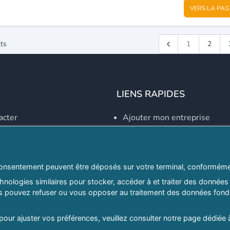
VERS LA PAG
ts
1
2
LIENS RAPIDES
acter
Ajouter mon entreprise
Créer un compte
Se connecter
Explorer par secteurs
onsentement peuvent être déposés sur votre terminal, conformémen
nologies similaires pour stocker, accéder à et traiter des données 
Explorer par willayas
ous pouvez refuser ou vous opposer au traitement des données fondé
ghreb.com
Le Guide D'Alger, guide-alg
 pour ajuster vos préférences, veuillez consulter notre page dédiée 