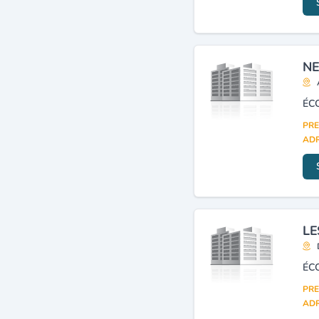
NE
PRE
ADR
LE
ÉC
PRE
ADR