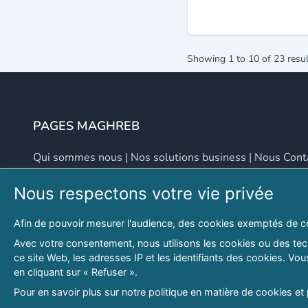
Showing
1
to
10
of
23
resul
PAGES MAGHREB
Qui sommes nous
|
Nos solutions business
|
Nous Cont
Nous respectons votre vie privée
NOUS CONTACTER
Afin de pouvoir mesurer l'audience, des cookies exemptés de c
Adresse
Email
Avec votre consentement, nous utilisons les cookies ou des tech
ce site Web, les adresses IP et les identifiants des cookies. V
46 LOT. PETITE PROVENCE SIDI YAHIA
contact@lespagesma
en cliquant sur « Refuser ».
Hydra, Alger (16), Algérie
Pour en savoir plus sur notre politique en matière de cookies et