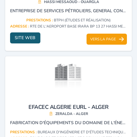
HASSI MESSAOUD - OUARGLA
ENTREPRISE DE SERVICES PÉTROLIERS, GENERAL CONTARTOR OIL AND GAS.
PRESTATIONS :
BTPH (ÉTUDES ET RÉALISATION)
ADRESSE :
RTE DE L'AEROPORT BASE IRARA BP 13 27 HASSI MESSAOUD - OUARGLA
SITE WEB
VERS LA PAGE
EFACEC ALGERIE EURL - ALGER
ZERALDA - ALGER
FABRICATION D'ÉQUIPEMENTS DU DOMAINE DE L'ÉNERGIE - TRANSFORMATEUR - INGÉNIERIE - CENTRAL ÉLECTRIQUE - BARRAGE - TRAITEMENTS DES EAUX USÉES ET POTABLES - TRAVAUX DE TRANSPORT (MÉTRO,CHEMINS DE FER) - TRAVAUX HYDRAULIQUES.
PRESTATIONS :
BUREAUX D'INGÉNIERIE ET D'ÉTUDES TECHNIQUES