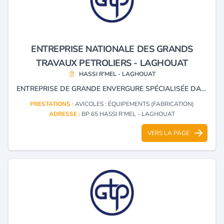
ENTREPRISE NATIONALE DES GRANDS
TRAVAUX PETROLIERS - LAGHOUAT
HASSI R'MEL - LAGHOUAT
ENTREPRISE DE GRANDE ENVERGURE SPÉCIALISÉE DANS LA CONSTRUCTION, EN TOUS CORPS DE MÉTIERS, DE GRANDS ENSEMBLES INDUSTRIELS ET DE CANALISATIONS DANS DIFFÉRENTS DOMAINES PRINCIPALEMENT LES HYDROCARBURES ET L’ ÉNERGIE.
PRESTATIONS :
AVICOLES : ÉQUIPEMENTS (FABRICATION)
ADRESSE :
BP 65 HASSI R'MEL - LAGHOUAT
VERS LA PAGE