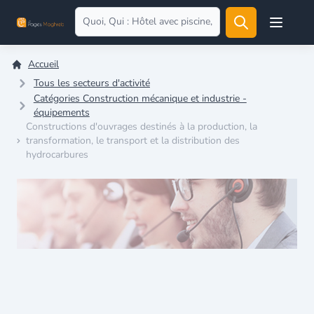
Open user
Accueil
Tous les secteurs d'activité
Catégories Construction mécanique et industrie -
équipements
Constructions d'ouvrages destinés à la production, la
transformation, le transport et la distribution des
hydrocarbures