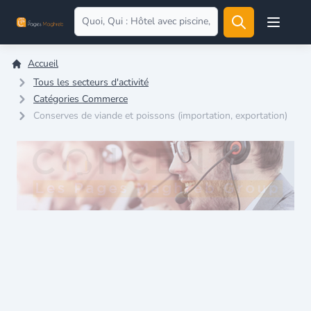
Open user
Accueil
Tous les secteurs d'activité
Catégories Commerce
Conserves de viande et poissons (importation, exportation)