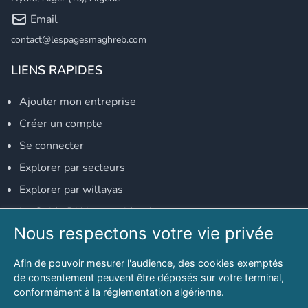
Email
contact@lespagesmaghreb.com
LIENS RAPIDES
Ajouter mon entreprise
Créer un compte
Se connecter
Explorer par secteurs
Explorer par willayas
Le Guide D'Alger, guide-alger.com
Nous respectons votre vie privée
NOS RÉSEAUX SOCIAUX
Afin de pouvoir mesurer l'audience, des cookies exemptés
Notre page Facebook
de consentement peuvent être déposés sur votre terminal,
conformément à la réglementation algérienne.
Notre page LinkedIn