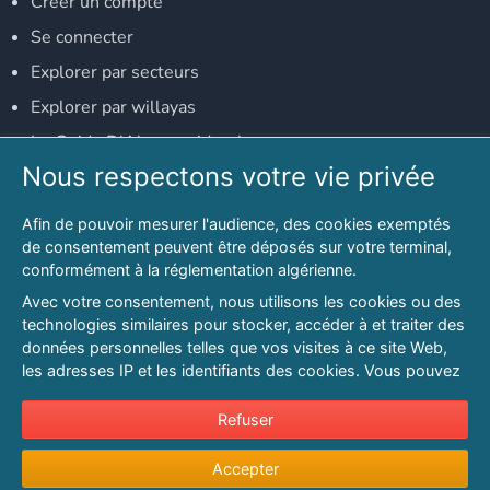
Créer un compte
Se connecter
Explorer par secteurs
Explorer par willayas
Le Guide D'Alger, guide-alger.com
Nous respectons votre vie privée
NOS RÉSEAUX SOCIAUX
Afin de pouvoir mesurer l'audience, des cookies exemptés
Notre page Facebook
de consentement peuvent être déposés sur votre terminal,
conformément à la réglementation algérienne.
Notre page LinkedIn
Avec votre consentement, nous utilisons les cookies ou des
Notre page Instagram
technologies similaires pour stocker, accéder à et traiter des
données personnelles telles que vos visites à ce site Web,
Notre page Twitter
les adresses IP et les identifiants des cookies. Vous pouvez
refuser ou vous opposer au traitement des données fondé
sur l'intérêt légitime à tout moment en cliquant sur « Refuser
Refuser
© 2026 PAGESMAGHREB.COM. ALL RIGHTS RESERVED
».
Mentions légales
|
Conditions générales d'utilisation
|
Politique de
Accepter
Pour en savoir plus sur notre politique en matière de cookies
confidentialité
|
Protection de la vie privée
|
Politique de cookie