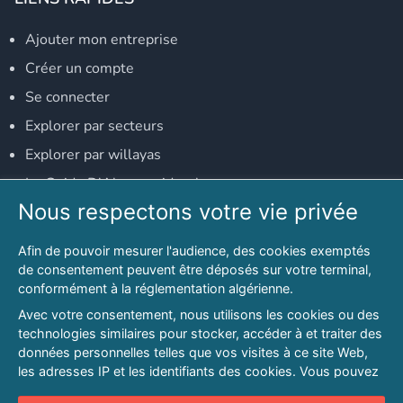
Ajouter mon entreprise
Créer un compte
Se connecter
Explorer par secteurs
Explorer par willayas
Le Guide D'Alger, guide-alger.com
Nous respectons votre vie privée
NOS RÉSEAUX SOCIAUX
Afin de pouvoir mesurer l'audience, des cookies exemptés
Notre page Facebook
de consentement peuvent être déposés sur votre terminal,
conformément à la réglementation algérienne.
Notre page LinkedIn
Avec votre consentement, nous utilisons les cookies ou des
Notre page Instagram
technologies similaires pour stocker, accéder à et traiter des
données personnelles telles que vos visites à ce site Web,
Notre page Twitter
les adresses IP et les identifiants des cookies. Vous pouvez
refuser ou vous opposer au traitement des données fondé