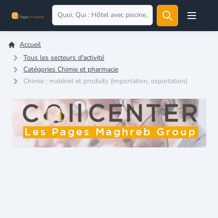
Open user
Accueil
Tous les secteurs d'activité
Catégories Chimie et pharmacie
Chimie : matériel et produits (importation, exportation)