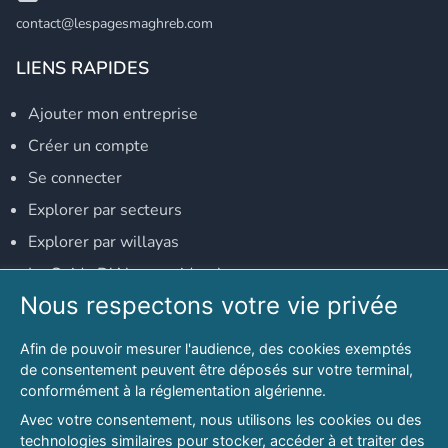
contact@lespagesmaghreb.com
LIENS RAPIDES
Ajouter mon entreprise
Créer un compte
Se connecter
Explorer par secteurs
Explorer par willayas
Le Guide D'Alger, guide-alger.com
Nous respectons votre vie privée
NOS RÉSEAUX SOCIAUX
Afin de pouvoir mesurer l'audience, des cookies exemptés
Notre page Facebook
de consentement peuvent être déposés sur votre terminal,
conformément à la réglementation algérienne.
Notre page LinkedIn
Avec votre consentement, nous utilisons les cookies ou des
Notre page Instagram
technologies similaires pour stocker, accéder à et traiter des