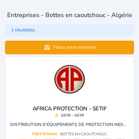
Entreprises - Bottes en caoutchouc - Algérie
1 résultat(s).
Filtrez votre recherche
AFRICA PROTECTION - SETIF
SETIF - SETIF
DISTRIBUTION D’ÉQUIPEMENTS DE PROTECTION INDIVIDUELLE ET COLLECTIVE ''EPI'' ET ''EPC'' TELS QUE : TENUES DE TRAVAIL, CHAUSSURES DE SÉCURITÉ, GANTS, LUNETTES, MASQUES, CASQUES, EXTINCTEURS, RIA ET POTEAUX INCENDIE.
PRESTATIONS :
BOTTES EN CAOUTCHOUC