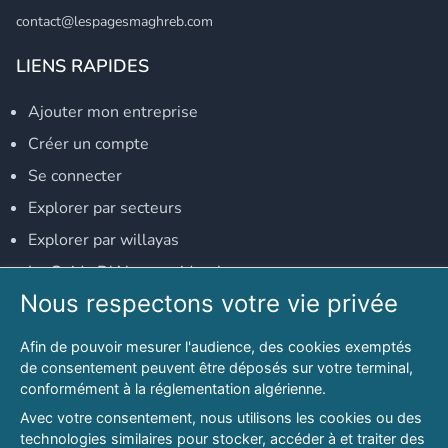
contact@lespagesmaghreb.com
LIENS RAPIDES
Ajouter mon entreprise
Créer un compte
Se connecter
Explorer par secteurs
Explorer par willayas
Le Guide D'Alger, guide-alger.com
Nous respectons votre vie privée
NOS RÉSEAUX SOCIAUX
Afin de pouvoir mesurer l'audience, des cookies exemptés
Notre page Facebook
de consentement peuvent être déposés sur votre terminal,
conformément à la réglementation algérienne.
Notre page LinkedIn
Avec votre consentement, nous utilisons les cookies ou des
Notre page Instagram
technologies similaires pour stocker, accéder à et traiter des