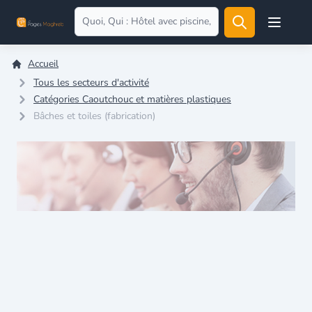
Open user
Accueil
Tous les secteurs d'activité
Catégories Caoutchouc et matières plastiques
Bâches et toiles (fabrication)