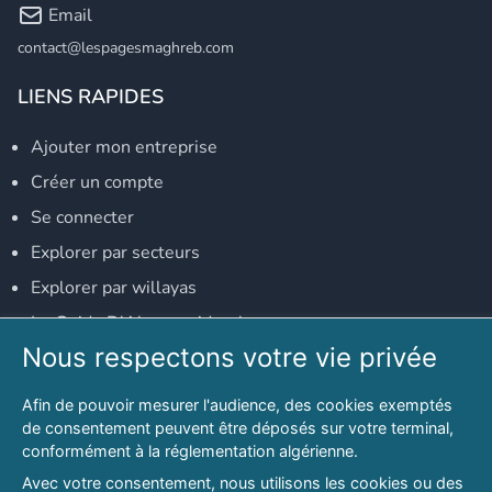
Email
contact@lespagesmaghreb.com
LIENS RAPIDES
Ajouter mon entreprise
Créer un compte
Se connecter
Explorer par secteurs
Explorer par willayas
Le Guide D'Alger, guide-alger.com
Nous respectons votre vie privée
NOS RÉSEAUX SOCIAUX
Afin de pouvoir mesurer l'audience, des cookies exemptés
Notre page Facebook
de consentement peuvent être déposés sur votre terminal,
conformément à la réglementation algérienne.
Notre page LinkedIn
Avec votre consentement, nous utilisons les cookies ou des