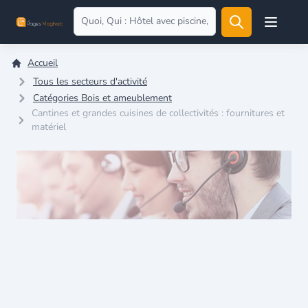
Open user
Accueil
Tous les secteurs d'activité
Catégories Bois et ameublement
Cantines et grandes cuisines de collectivités : fournitures et
matériel