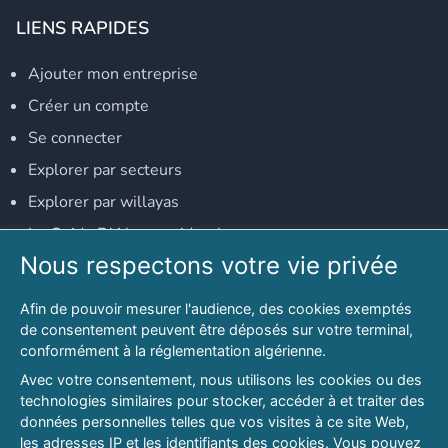
LIENS RAPIDES
Ajouter mon entreprise
Créer un compte
Se connecter
Explorer par secteurs
Explorer par willayas
Le Guide D'Alger, guide-alger.com
Nous respectons votre vie privée
NOS RÉSEAUX SOCIAUX
Afin de pouvoir mesurer l'audience, des cookies exemptés
Notre page Facebook
de consentement peuvent être déposés sur votre terminal,
conformément à la réglementation algérienne.
Notre page LinkedIn
Avec votre consentement, nous utilisons les cookies ou des
Notre page Instagram
technologies similaires pour stocker, accéder à et traiter des
données personnelles telles que vos visites à ce site Web,
Notre page Twitter
les adresses IP et les identifiants des cookies. Vous pouvez