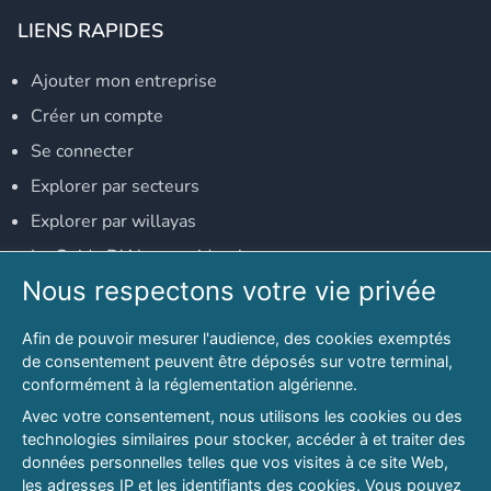
LIENS RAPIDES
Ajouter mon entreprise
Créer un compte
Se connecter
Explorer par secteurs
Explorer par willayas
Le Guide D'Alger, guide-alger.com
Nous respectons votre vie privée
NOS RÉSEAUX SOCIAUX
Afin de pouvoir mesurer l'audience, des cookies exemptés
Notre page Facebook
de consentement peuvent être déposés sur votre terminal,
conformément à la réglementation algérienne.
Notre page LinkedIn
Avec votre consentement, nous utilisons les cookies ou des
Notre page Instagram
technologies similaires pour stocker, accéder à et traiter des
données personnelles telles que vos visites à ce site Web,
Notre page Twitter
les adresses IP et les identifiants des cookies. Vous pouvez