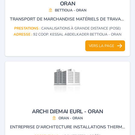
ORAN
BETTIOUA - ORAN
TRANSPORT DE MARCHANDISE MATÉRIELS DE TRAVAUX PUBLICS ET D'IRRIGATION TERRASSEMENT DE TRAVAUX RURAUX POSE DE CANALISATION LOCATION D'ENGIN ENTREPRISE DE NETTOYAGE
PRESTATIONS :
CANALISATIONS À GRANDE DISTANCE (POSE)
ADRESSE :
92 COOP. KESSAL ABDELKADER BETTIOUA - ORAN
VERS LA PAGE
ARCHI DJEMAI EURL - ORAN
ORAN - ORAN
ENTREPRISE D'ARCHITECTURE INSTALLATIONS THERMIQUES INDUSTRIELLES ENTREPRISE DE TRAVAUX DE ROUTES ET D'AÉRODROMES ENTREPRISE DE PEINTURE INDUSTRIELLE ET DE BÂTIMENT ENTREPRISE DE POSE DE CANALISATIONS À GRANDE DISTANCE ENTREPRISE DE GRANDS TRAVAUX PUBLICS ET HYDRAULIQUES ENTREPRISE DE PROMOTION IMMOBILIÈRE ENTREPRISE DE TRAVAUX D'ÉLECTRICITÉ ENTREPRISE D'INSTALLATION DE RÉSEAUX ET DE CENTRALES ÉLECTRIQUES ET TÉLÉPHONIQUES ENTREPRISE DE TRAVAUX DE VOIES FERRÉES ENTREPRISE D'INSTALLATION DE SYSTÈMES DE CLIMATISATION ET DE RÉFRIGÉRATION ENTREPRISE INDUSTRIELLE DE MENUISERIE DU BÂTIMENT ENTREPRISE DE TRAVAUX URBAINS ET D'HYGIÈNE PUBLIQUE ENTREPRISE DE TRAVAUX D'ÉTANCHÉITÉ DU BÂTIMENT ET DE PLOMBERIE ENTREPRISE DE TRAVAUX DE MAINTENANCE ET D'EXPERTISE D'OUVRAGES D'ART ENTREPRISE DE TRAVAUX DE BÂTIMENTS TOUS CORPS D'ÉTAT ENTREPRISE DE PROTECTION CONTRE LES INCENDIES ET LE VOL ENTREPRISE INDUSTRIELLE DE PRODUCTION D'ENSEMBLES DE CONSTRUCTION MÉTALLIQUES ENTREPRISE DE TERRASSEMENTS ET TRAVAUX