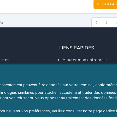
VERS LA PAG
ts
1
LIENS RAPIDES
acter
Ajouter mon entreprise
Créer un compte
Se connecter
Explorer par secteurs
onsentement peuvent être déposés sur votre terminal, conformémen
nologies similaires pour stocker, accéder à et traiter des données 
Explorer par willayas
ous pouvez refuser ou vous opposer au traitement des données fondé
ghreb.com
Le Guide D'Alger, guide-alg
 pour ajuster vos préférences, veuillez consulter notre page dédiée 