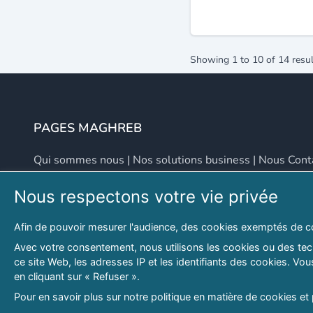
Showing
1
to
10
of
14
resul
PAGES MAGHREB
Qui sommes nous
|
Nos solutions business
|
Nous Cont
Nous respectons votre vie privée
NOUS CONTACTER
Afin de pouvoir mesurer l'audience, des cookies exemptés de c
Adresse
Email
Avec votre consentement, nous utilisons les cookies ou des tech
ce site Web, les adresses IP et les identifiants des cookies. V
46 LOT. PETITE PROVENCE SIDI YAHIA
contact@lespagesma
en cliquant sur « Refuser ».
Hydra, Alger (16), Algérie
Pour en savoir plus sur notre politique en matière de cookies et