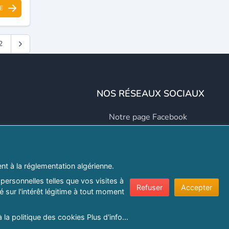
E
2
NOS RÉSEAUX SOCIAUX
Notre page Facebook
Notre page LinkedIn
Notre page Instagram
t à la réglementation algérienne.
Notre page Twitter
personnelles telles que vos visites à
Refuser
Accepter
 sur l'intérêt légitime à tout moment
er.com
à la politique des cookies
Plus d'info...