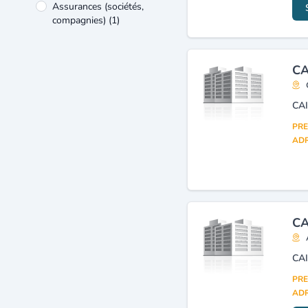
Assurances (sociétés,
compagnies)
(1)
CA
CA
PRE
ADR
CA
CA
PRE
ADR