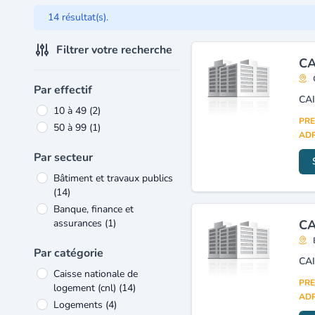
14 résultat(s).
Filtrer votre recherche
CA
Par effectif
CA
10 à 49
(2)
PRE
50 à 99
(1)
ADR
Par secteur
Bâtiment et travaux publics
(14)
Banque, finance et
assurances
(1)
CA
Par catégorie
CA
Caisse nationale de
PRE
logement (cnl)
(14)
ADR
Logements
(4)