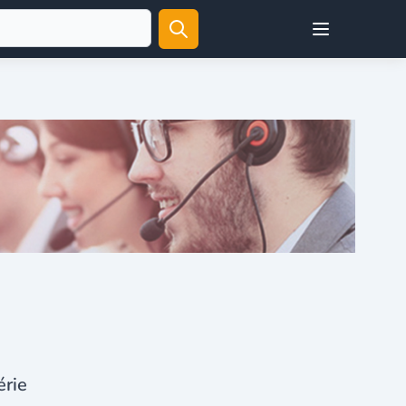
Open user menu
érie