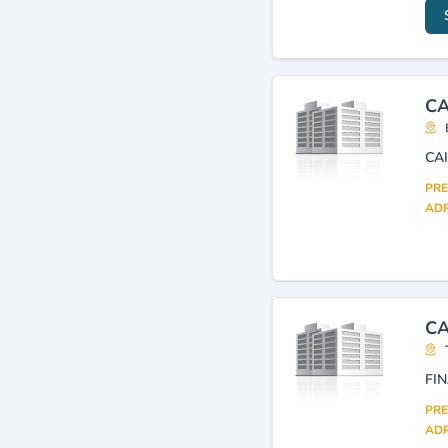
CA
CA
PRE
ADR
CA
FI
PRE
ADR