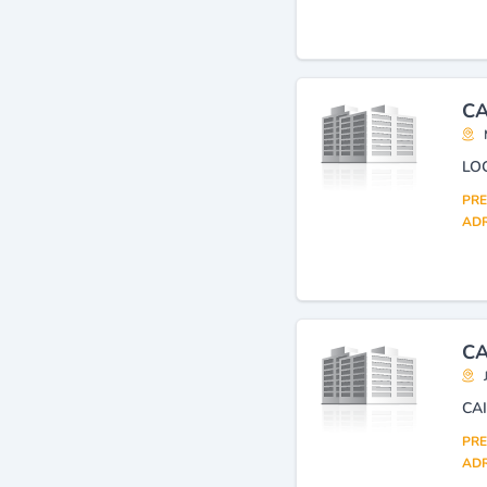
CA
LO
PRE
ADR
CA
CA
PRE
ADR