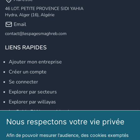
46 LOT. PETITE PROVENCE SIDI YAHIA
Hydra, Alger (16), Algérie
Email
contact@lespagesmaghreb.com
LIENS RAPIDES
Ajouter mon entreprise
Créer un compte
Se connecter
Explorer par secteurs
Explorer par willayas
Le Guide D'Alger, guide-alger.com
Nous respectons votre vie privée
NOS RÉSEAUX SOCIAUX
Afin de pouvoir mesurer l'audience, des cookies exemptés
Notre page Facebook