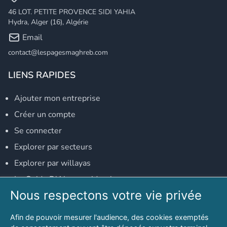
46 LOT. PETITE PROVENCE SIDI YAHIA
Hydra, Alger (16), Algérie
Email
contact@lespagesmaghreb.com
LIENS RAPIDES
Ajouter mon entreprise
Créer un compte
Se connecter
Explorer par secteurs
Explorer par willayas
Le Guide D'Alger, guide-alger.com
Nous respectons votre vie privée
NOS RÉSEAUX SOCIAUX
Afin de pouvoir mesurer l'audience, des cookies exemptés
Notre page Facebook