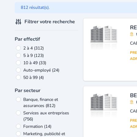
812 résultat(s).
Filtrer votre recherche
RE
Par effectif
CA
2 à 4
(312)
PRE
5 à 9
(123)
ADR
10 à 49
(33)
Auto-employé
(24)
50 à 99
(4)
Par secteur
BE
Banque, finance et
assurances
(812)
CA
Services aux entreprises
(756)
PRE
Formation
(14)
ADR
Marketing, publicité et