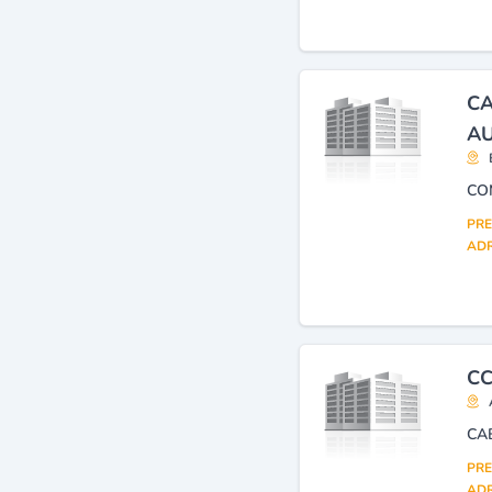
CA
AU
CO
PRE
ADR
CC
PRE
ADR