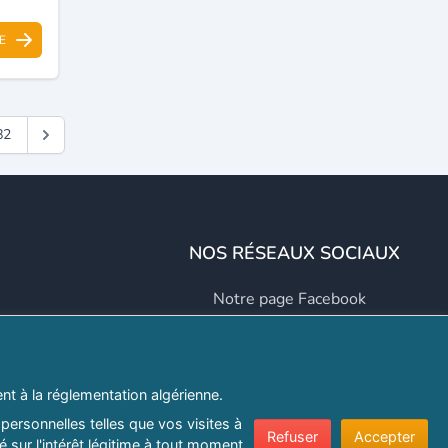
E
82
NOS RÉSEAUX SOCIAUX
Notre page Facebook
Notre page LinkedIn
Notre page Instagram
t à la réglementation algérienne.
Notre page Twitter
personnelles telles que vos visites à
Refuser
Accepter
 sur l'intérêt légitime à tout moment