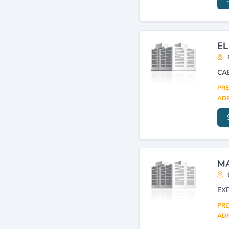
Conseils juridiques
(8)
Administrateurs judiciaires
(7)
EL
PRE
ADR
MA
EX
PRE
ADR