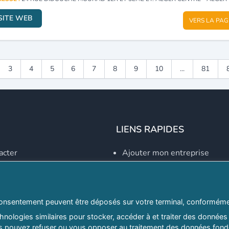
SITE WEB
VERS LA PAG
3
4
5
6
7
8
9
10
...
81
LIENS RAPIDES
acter
Ajouter mon entreprise
Créer un compte
Se connecter
Explorer par secteurs
onsentement peuvent être déposés sur votre terminal, conformémen
nologies similaires pour stocker, accéder à et traiter des données 
Explorer par willayas
ous pouvez refuser ou vous opposer au traitement des données fondé