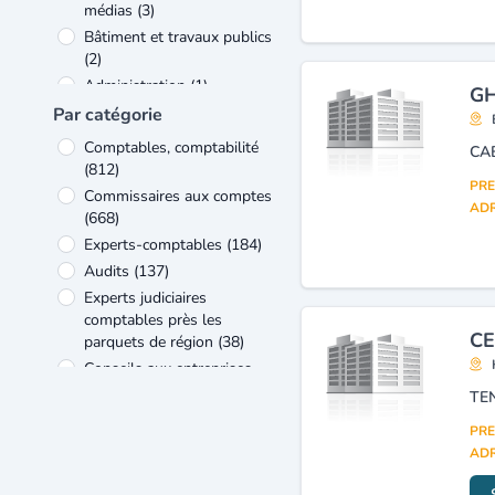
médias
(3)
Bâtiment et travaux publics
(2)
Administration
(1)
GH
Imprimerie et édition
(1)
Par catégorie
Transports et services
Comptables, comptabilité
connexes
(1)
(812)
PRE
Commissaires aux comptes
ADR
(668)
Experts-comptables
(184)
Audits
(137)
Experts judiciaires
comptables près les
CE
parquets de région
(38)
Conseils aux entreprises
(17)
Consulting et assistance
PRE
aux entreprises
(10)
ADR
Conseils et études
financières
(9)