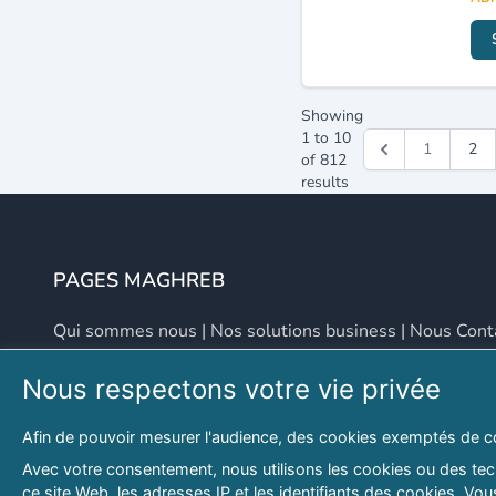
Showing
1
to
10
1
2
of
812
results
PAGES MAGHREB
Qui sommes nous
|
Nos solutions business
|
Nous Cont
Nous respectons votre vie privée
NOUS CONTACTER
Afin de pouvoir mesurer l'audience, des cookies exemptés de c
Adresse
Email
Avec votre consentement, nous utilisons les cookies ou des tech
ce site Web, les adresses IP et les identifiants des cookies. V