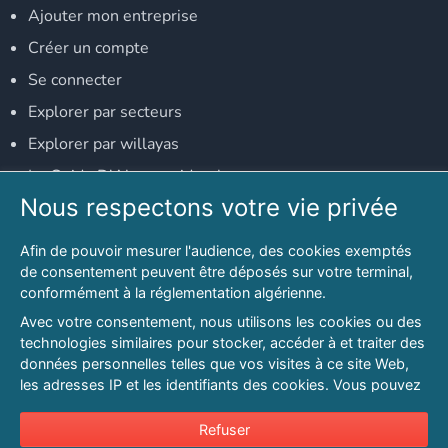
Ajouter mon entreprise
Créer un compte
Se connecter
Explorer par secteurs
Explorer par willayas
Le Guide D'Alger, guide-alger.com
Nous respectons votre vie privée
NOS RÉSEAUX SOCIAUX
Afin de pouvoir mesurer l'audience, des cookies exemptés
Notre page Facebook
de consentement peuvent être déposés sur votre terminal,
conformément à la réglementation algérienne.
Notre page LinkedIn
Avec votre consentement, nous utilisons les cookies ou des
Notre page Instagram
technologies similaires pour stocker, accéder à et traiter des
données personnelles telles que vos visites à ce site Web,
Notre page Twitter
les adresses IP et les identifiants des cookies. Vous pouvez
refuser ou vous opposer au traitement des données fondé
sur l'intérêt légitime à tout moment en cliquant sur « Refuser
Refuser
© 2026 PAGESMAGHREB.COM. ALL RIGHTS RESERVED
».