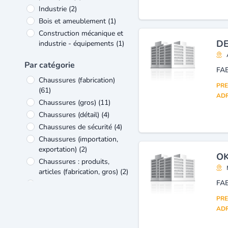
Industrie
(2)
Bois et ameublement
(1)
Construction mécanique et
DE
industrie - équipements
(1)
Par catégorie
FA
Chaussures (fabrication)
PRE
(61)
ADR
Chaussures (gros)
(11)
Chaussures (détail)
(4)
Chaussures de sécurité
(4)
Chaussures (importation,
exportation)
(2)
OK
Chaussures : produits,
articles (fabrication, gros)
(2)
FA
Sports : chaussures
(2)
Ameublement en bois à
PRE
usage domestique ou
ADR
hôtelier (fabrication
industrielle)
(1)