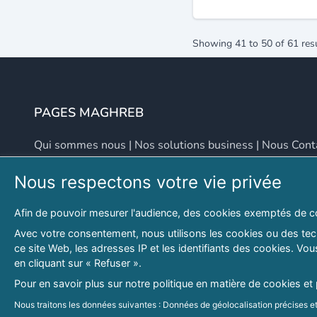
Showing
41
to
50
of
61
res
PAGES MAGHREB
Qui sommes nous
|
Nos solutions business
|
Nous Cont
Nous respectons votre vie privée
NOUS CONTACTER
Afin de pouvoir mesurer l'audience, des cookies exemptés de c
Adresse
Email
Avec votre consentement, nous utilisons les cookies ou des tech
ce site Web, les adresses IP et les identifiants des cookies. V
46 LOT. PETITE PROVENCE SIDI YAHIA
contact@lespagesma
en cliquant sur « Refuser ».
Hydra, Alger (16), Algérie
Pour en savoir plus sur notre politique en matière de cookies et
© 2026 PAGESMAGHREB.COM. ALL RIGHTS RESERVED
Nous traitons les données suivantes : Données de géolocalisation précises et 