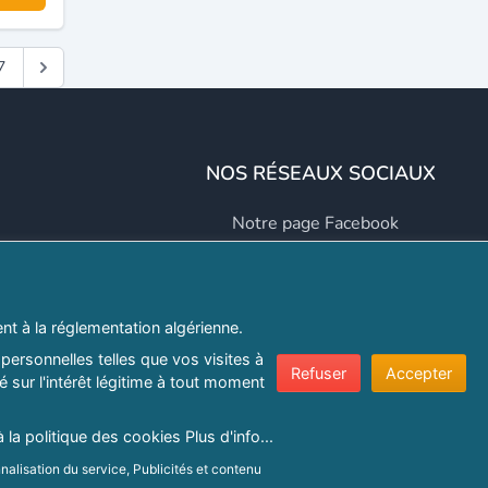
7
NOS RÉSEAUX SOCIAUX
Notre page Facebook
Notre page LinkedIn
Notre page Instagram
t à la réglementation algérienne.
Notre page Twitter
personnelles telles que vos visites à
Refuser
Accepter
 sur l'intérêt légitime à tout moment
er.com
à la politique des cookies
Plus d'info...
e confidentialité
|
Protection de la vie privée
|
Politique de cookie
nalisation du service, Publicités et contenu