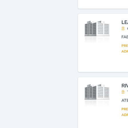
LE
PRE
ADR
RI
AT
PRE
ADR