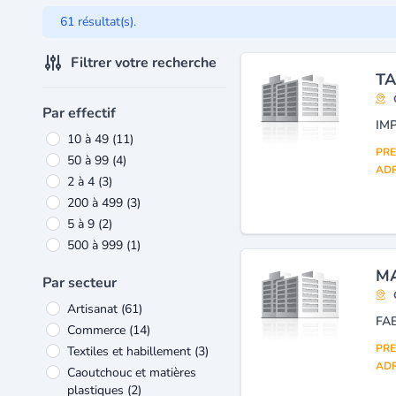
61 résultat(s).
Filtrer votre recherche
TA
Par effectif
IM
10 à 49
(11)
PRE
50 à 99
(4)
ADR
2 à 4
(3)
200 à 499
(3)
5 à 9
(2)
500 à 999
(1)
MA
Par secteur
Artisanat
(61)
FA
Commerce
(14)
PRE
Textiles et habillement
(3)
ADR
Caoutchouc et matières
plastiques
(2)