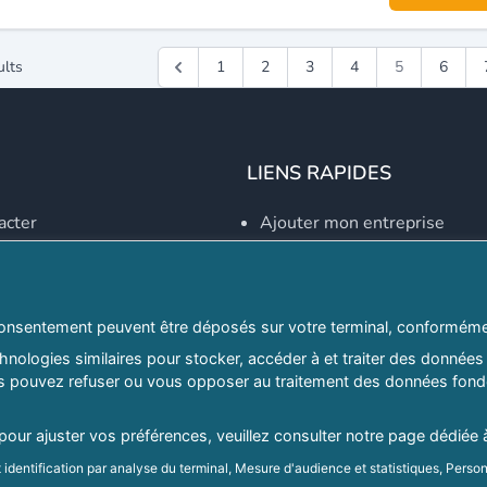
ults
1
2
3
4
5
6
LIENS RAPIDES
acter
Ajouter mon entreprise
Créer un compte
Se connecter
Explorer par secteurs
onsentement peuvent être déposés sur votre terminal, conformémen
nologies similaires pour stocker, accéder à et traiter des données 
Explorer par willayas
ous pouvez refuser ou vous opposer au traitement des données fondé
ghreb.com
Le Guide D'Alger, guide-alg
 pour ajuster vos préférences, veuillez consulter notre page dédiée 
Mentions légales
|
Conditions générales d'utilisation
|
Politique d
identification par analyse du terminal, Mesure d'audience et statistiques, Person