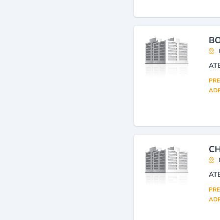
Articles en plastique nda
(fabrication)
(1)
Chaussures : matériel,
BO
fournitures, accessoires
(fabrication, gros)
(1)
AT
PRE
ADR
CH
AT
PRE
ADR