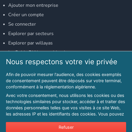
Ajouter mon entreprise
Créer un compte
Se connecter
Explorer par secteurs
Explorer par willayas
Le Guide D'Alger, guide-alger.com
Nous respectons votre vie privée
NOS RÉSEAUX SOCIAUX
Afin de pouvoir mesurer l'audience, des cookies exemptés
Notre page Facebook
de consentement peuvent être déposés sur votre terminal,
conformément à la réglementation algérienne.
Notre page LinkedIn
Avec votre consentement, nous utilisons les cookies ou des
Notre page Instagram
technologies similaires pour stocker, accéder à et traiter des
données personnelles telles que vos visites à ce site Web,
Notre page Twitter
les adresses IP et les identifiants des cookies. Vous pouvez
refuser ou vous opposer au traitement des données fondé
sur l'intérêt légitime à tout moment en cliquant sur « Refuser
Refuser