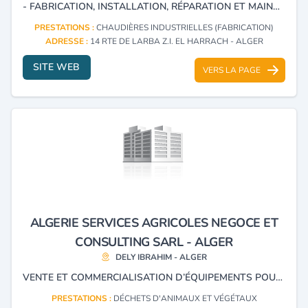
- FABRICATION, INSTALLATION, RÉPARATION ET MAINTENANCE DE CHAUDIÈRES INDUSTRIELLES (VAPEUR DE 500 KG/V/H 20.000 KG/V/H, EAU SURCHAUFFÉE DE 630.000 KCAL/H 10.000.000 KCAL/H ET EAU CHAUDE DE 360.000 KCAL/H À 10.000.000 KCAL/H), Y COMPRIS AUX NORMES ATEX. - FABRICATION D’INCINÉRATEURS AVEC TRAITEMENT DES FUMÉES. - FABRICATION DE TOUS TYPES D'APPAREILS À PRESSION : CUVES À AIR COMPRIMÉ, ÉCHANGEURS, COLLECTEURS DE VAPEUR, DÉGAZEURS, ACCUMULATEURS DE VAPEUR, AUTOCLAVES, ETC. AINSI QUE DES CITERNES DE TOUTES CAPACITÉS. - CONFECTION DES COFFRETS ÉLECTRIQUES POUR TOUS TYPES D’ÉQUIPEMENTS INDUSTRIELS. - CHAUDRONNERIE GÉNÉRALE. - CONSTRUCTION MÉTALLIQUE. - PRESTATIONS D’INCINÉRATION (DÉCHETS SPÉCIAUX). - PRESTATIONS D'ANALYSES DE REJETS GAZEUX, LIQUIDES ET SOLIDES. -ÉTUDES, INSTALLATION ET RÉHABILITATION DE TOUS TYPES DE RÉSEAUX INDUSTRIELS: CHAUFFAGE CENTRAL, VAPEUR, ANTI-INCENDIE, EAU CHAUDE, AIR COMPRIMÉ ET AUTRES FLUIDES. -TRAITEMENT DES EAUX.
PRESTATIONS :
CHAUDIÈRES INDUSTRIELLES (FABRICATION)
ADRESSE :
14 RTE DE LARBA Z.I. EL HARRACH - ALGER
SITE WEB
VERS LA PAGE
ALGERIE SERVICES AGRICOLES NEGOCE ET
CONSULTING SARL - ALGER
DELY IBRAHIM - ALGER
VENTE ET COMMERCIALISATION D’ÉQUIPEMENTS POUR LE RECYCLAGE DES DÉCHETS VERTS, STATION DE COMPOSTAGE.
PRESTATIONS :
DÉCHETS D'ANIMAUX ET VÉGÉTAUX