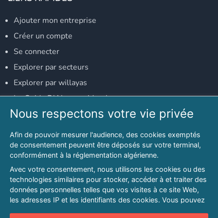
Ajouter mon entreprise
Créer un compte
Se connecter
Explorer par secteurs
Explorer par willayas
Le Guide D'Alger, guide-alger.com
Nous respectons votre vie privée
NOS RÉSEAUX SOCIAUX
Afin de pouvoir mesurer l'audience, des cookies exemptés
Notre page Facebook
de consentement peuvent être déposés sur votre terminal,
conformément à la réglementation algérienne.
Notre page LinkedIn
Avec votre consentement, nous utilisons les cookies ou des
Notre page Instagram
technologies similaires pour stocker, accéder à et traiter des
données personnelles telles que vos visites à ce site Web,
Notre page Twitter
les adresses IP et les identifiants des cookies. Vous pouvez
refuser ou vous opposer au traitement des données fondé