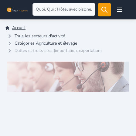
Open user
Accueil
Tous les secteurs d'activité
Catégories Agriculture et élevage
Dattes et fruits secs (importation, exportation)