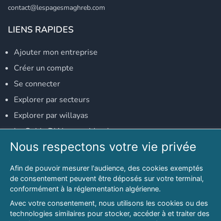
contact@lespagesmaghreb.com
LIENS RAPIDES
Ajouter mon entreprise
Créer un compte
Se connecter
Explorer par secteurs
Explorer par willayas
Le Guide D'Alger, guide-alger.com
Nous respectons votre vie privée
NOS RÉSEAUX SOCIAUX
Afin de pouvoir mesurer l'audience, des cookies exemptés
Notre page Facebook
de consentement peuvent être déposés sur votre terminal,
conformément à la réglementation algérienne.
Notre page LinkedIn
Avec votre consentement, nous utilisons les cookies ou des
Notre page Instagram
technologies similaires pour stocker, accéder à et traiter des