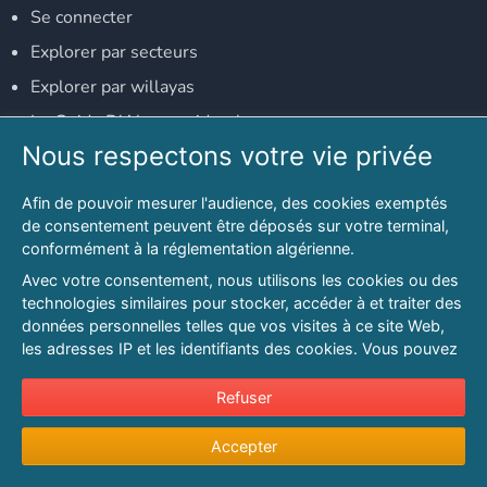
Se connecter
Explorer par secteurs
Explorer par willayas
Le Guide D'Alger, guide-alger.com
Nous respectons votre vie privée
NOS RÉSEAUX SOCIAUX
Afin de pouvoir mesurer l'audience, des cookies exemptés
Notre page Facebook
de consentement peuvent être déposés sur votre terminal,
conformément à la réglementation algérienne.
Notre page LinkedIn
Avec votre consentement, nous utilisons les cookies ou des
Notre page Instagram
technologies similaires pour stocker, accéder à et traiter des
données personnelles telles que vos visites à ce site Web,
Notre page Twitter
les adresses IP et les identifiants des cookies. Vous pouvez
refuser ou vous opposer au traitement des données fondé
sur l'intérêt légitime à tout moment en cliquant sur « Refuser
Refuser
© 2026 PAGESMAGHREB.COM. ALL RIGHTS RESERVED
».
Mentions légales
|
Conditions générales d'utilisation
|
Politique de
Accepter
Pour en savoir plus sur notre politique en matière de cookies
confidentialité
|
Protection de la vie privée
|
Politique de cookie
et pour ajuster vos préférences, veuillez consulter notre