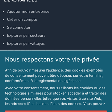
Ajouter mon entreprise
Créer un compte
Se connecter
Explorer par secteurs
Explorer par willayas
Le Guide D'Alger, guide-alger.com
Nous respectons votre vie privée
NOS RÉSEAUX SOCIAUX
Afin de pouvoir mesurer l'audience, des cookies exemptés
Notre page Facebook
de consentement peuvent être déposés sur votre terminal,
conformément à la réglementation algérienne.
Notre page LinkedIn
Avec votre consentement, nous utilisons les cookies ou des
Notre page Instagram
technologies similaires pour stocker, accéder à et traiter des
données personnelles telles que vos visites à ce site Web,
Notre page Twitter
les adresses IP et les identifiants des cookies. Vous pouvez
refuser ou vous opposer au traitement des données fondé