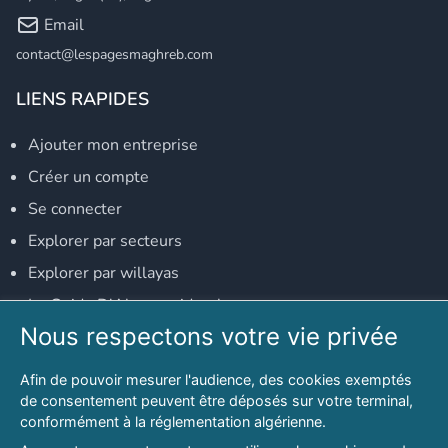
Email
contact@lespagesmaghreb.com
LIENS RAPIDES
Ajouter mon entreprise
Créer un compte
Se connecter
Explorer par secteurs
Explorer par willayas
Le Guide D'Alger, guide-alger.com
Nous respectons votre vie privée
NOS RÉSEAUX SOCIAUX
Afin de pouvoir mesurer l'audience, des cookies exemptés
Notre page Facebook
de consentement peuvent être déposés sur votre terminal,
conformément à la réglementation algérienne.
Notre page LinkedIn