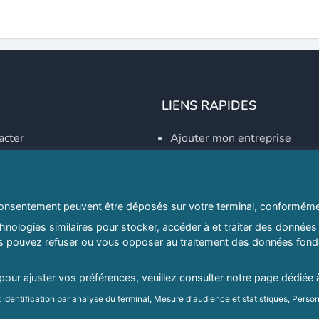
LIENS RAPIDES
acter
Ajouter mon entreprise
Créer un compte
Se connecter
Explorer par secteurs
onsentement peuvent être déposés sur votre terminal, conformémen
nologies similaires pour stocker, accéder à et traiter des données 
Explorer par willayas
ous pouvez refuser ou vous opposer au traitement des données fondé
ghreb.com
Le Guide D'Alger, guide-alg
 pour ajuster vos préférences, veuillez consulter notre page dédiée 
identification par analyse du terminal, Mesure d'audience et statistiques, Person
Mentions légales
|
Conditions générales d'utilisation
|
Politique d
d'audience et développement de produit, Stocker et/ou accéder à des informatio