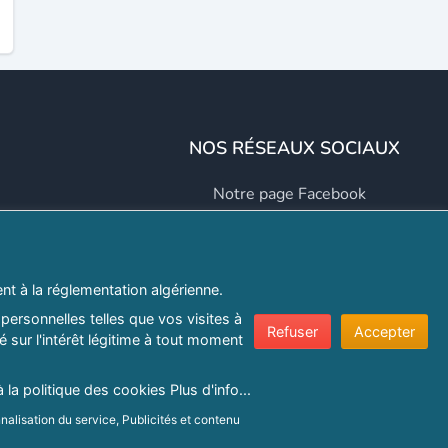
NOS RÉSEAUX SOCIAUX
Notre page Facebook
Notre page LinkedIn
Notre page Instagram
t à la réglementation algérienne.
Notre page Twitter
personnelles telles que vos visites à
Refuser
Accepter
 sur l'intérêt légitime à tout moment
er.com
à la politique des cookies
Plus d'info...
nalisation du service, Publicités et contenu
e confidentialité
|
Protection de la vie privée
|
Politique de cookie
ns sur un terminal.