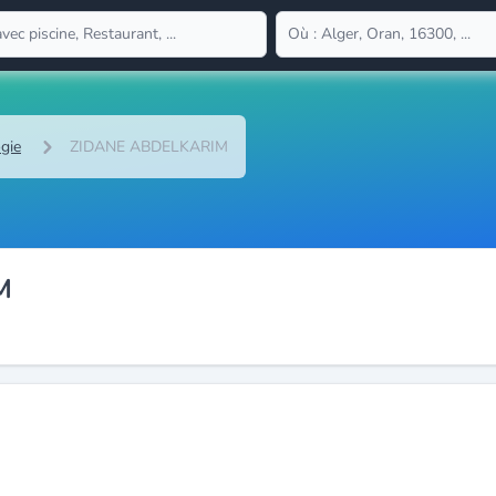
gie
ZIDANE ABDELKARIM
M