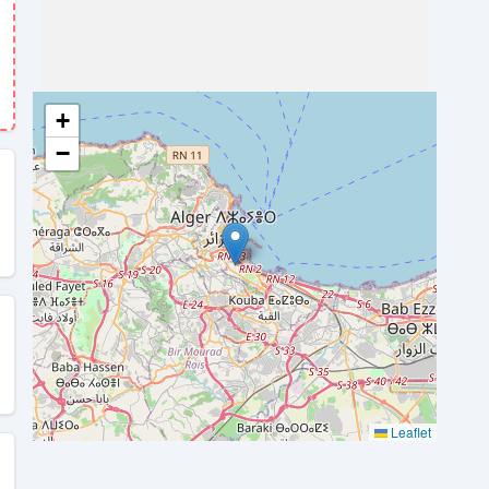
+
−
Leaflet