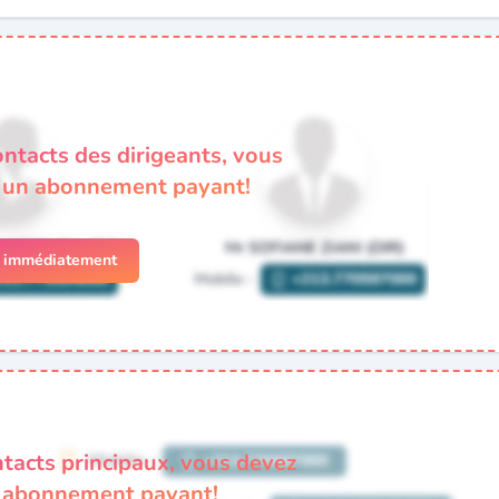
ontacts des dirigeants, vous
à un abonnement payant!
r immédiatement
ntacts principaux, vous devez
n abonnement payant!