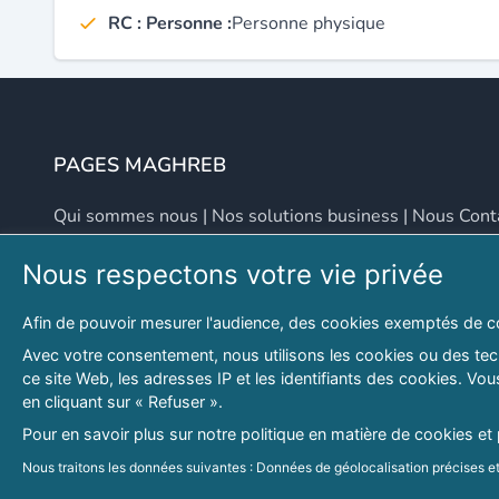
RC : Personne :
Personne physique
PAGES MAGHREB
Qui sommes nous
|
Nos solutions business
|
Nous Cont
Nous respectons votre vie privée
NOUS CONTACTER
Afin de pouvoir mesurer l'audience, des cookies exemptés de c
Adresse
Email
Avec votre consentement, nous utilisons les cookies ou des tech
ce site Web, les adresses IP et les identifiants des cookies. V
46 LOT. PETITE PROVENCE SIDI YAHIA
contact@lespagesma
en cliquant sur « Refuser ».
Hydra, Alger (16), Algérie
Pour en savoir plus sur notre politique en matière de cookies et
© 2026 PAGESMAGHREB.COM. ALL RIGHTS RESERVED
Nous traitons les données suivantes : Données de géolocalisation précises et 
personnalisés, mesure de performance des publicités et du contenu, données 