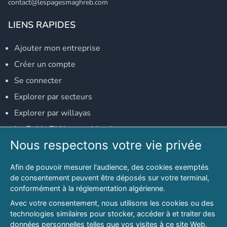
contact@lespagesmaghreb.com
LIENS RAPIDES
Ajouter mon entreprise
Créer un compte
Se connecter
Explorer par secteurs
Explorer par willayas
Le Guide D'Alger, guide-alger.com
Nous respectons votre vie privée
NOS RÉSEAUX SOCIAUX
Afin de pouvoir mesurer l'audience, des cookies exemptés
Notre page Facebook
de consentement peuvent être déposés sur votre terminal,
conformément à la réglementation algérienne.
Notre page LinkedIn
Avec votre consentement, nous utilisons les cookies ou des
Notre page Instagram
technologies similaires pour stocker, accéder à et traiter des
données personnelles telles que vos visites à ce site Web,