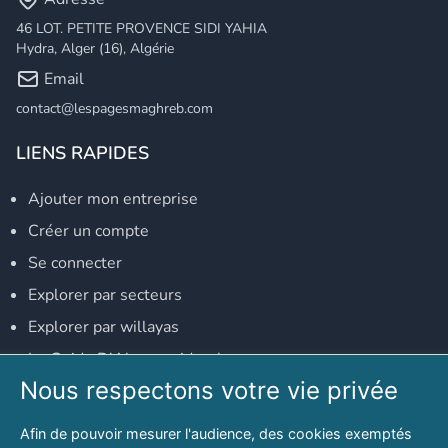
46 LOT. PETITE PROVENCE SIDI YAHIA
Hydra, Alger (16), Algérie
Email
contact@lespagesmaghreb.com
LIENS RAPIDES
Ajouter mon entreprise
Créer un compte
Se connecter
Explorer par secteurs
Explorer par willayas
Le Guide D'Alger, guide-alger.com
Nous respectons votre vie privée
NOS RÉSEAUX SOCIAUX
Afin de pouvoir mesurer l'audience, des cookies exemptés
Notre page Facebook