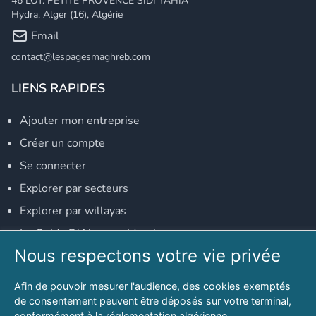
46 LOT. PETITE PROVENCE SIDI YAHIA
Hydra, Alger (16), Algérie
Email
contact@lespagesmaghreb.com
LIENS RAPIDES
Ajouter mon entreprise
Créer un compte
Se connecter
Explorer par secteurs
Explorer par willayas
Le Guide D'Alger, guide-alger.com
Nous respectons votre vie privée
NOS RÉSEAUX SOCIAUX
Afin de pouvoir mesurer l'audience, des cookies exemptés
Notre page Facebook
de consentement peuvent être déposés sur votre terminal,
conformément à la réglementation algérienne.