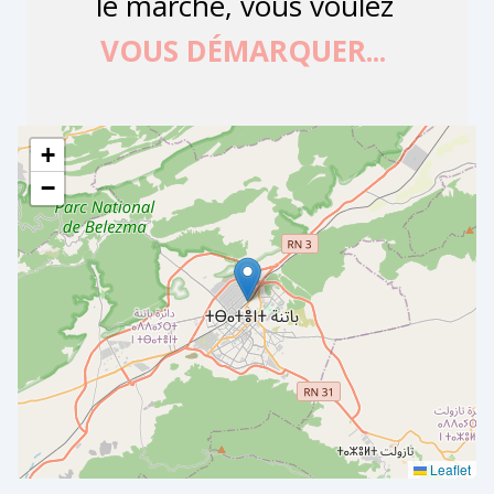
+
−
Leaflet