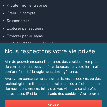
Ajouter mon entreprise
Créer un compte
Se connecter
Explorer par secteurs
Explorer par willayas
Le Guide D'Alger, guide-alger.com
Nous respectons votre vie privée
NOS RÉSEAUX SOCIAUX
Afin de pouvoir mesurer l'audience, des cookies exemptés
Notre page Facebook
de consentement peuvent être déposés sur votre terminal,
conformément à la réglementation algérienne.
Notre page LinkedIn
Avec votre consentement, nous utilisons les cookies ou des
Notre page Instagram
technologies similaires pour stocker, accéder à et traiter des
données personnelles telles que vos visites à ce site Web,
Notre page Twitter
les adresses IP et les identifiants des cookies. Vous pouvez
refuser ou vous opposer au traitement des données fondé
sur l'intérêt légitime à tout moment en cliquant sur « Refuser
Refuser