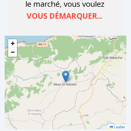
+
−
Leaflet