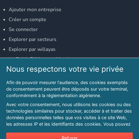
Ajouter mon entreprise
Créer un compte
Se connecter
Explorer par secteurs
Explorer par willayas
Le Guide D'Alger, guide-alger.com
Nous respectons votre vie privée
NOS RÉSEAUX SOCIAUX
Afin de pouvoir mesurer l'audience, des cookies exemptés
Notre page Facebook
de consentement peuvent être déposés sur votre terminal,
conformément à la réglementation algérienne.
Notre page LinkedIn
Avec votre consentement, nous utilisons les cookies ou des
Notre page Instagram
technologies similaires pour stocker, accéder à et traiter des
données personnelles telles que vos visites à ce site Web,
Notre page Twitter
les adresses IP et les identifiants des cookies. Vous pouvez
refuser ou vous opposer au traitement des données fondé
sur l'intérêt légitime à tout moment en cliquant sur « Refuser
Refuser