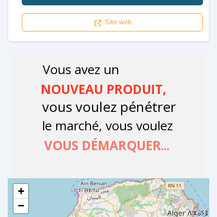
Site web
+
−