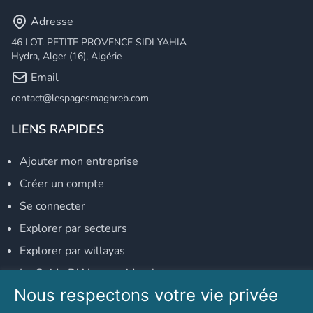
Adresse
46 LOT. PETITE PROVENCE SIDI YAHIA
Hydra, Alger (16), Algérie
Email
contact@lespagesmaghreb.com
LIENS RAPIDES
Ajouter mon entreprise
Créer un compte
Se connecter
Explorer par secteurs
Explorer par willayas
Le Guide D'Alger, guide-alger.com
Nous respectons votre vie privée
NOS RÉSEAUX SOCIAUX