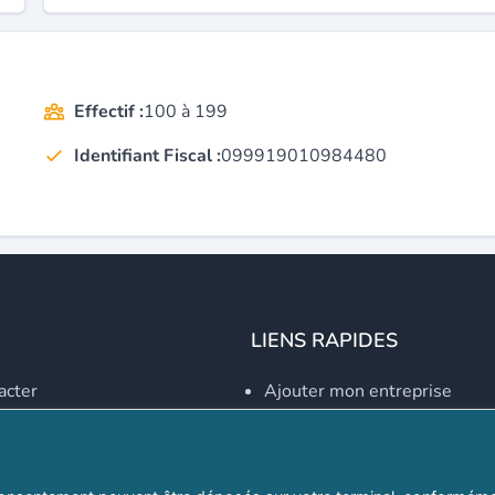
Effectif :
100 à 199
Identifiant Fiscal :
099919010984480
LIENS RAPIDES
acter
Ajouter mon entreprise
Créer un compte
Se connecter