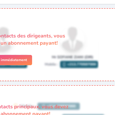
ontacts des dirigeants, vous
à un abonnement payant!
r immédiatement
ntacts principaux, vous devez
n abonnement payant!