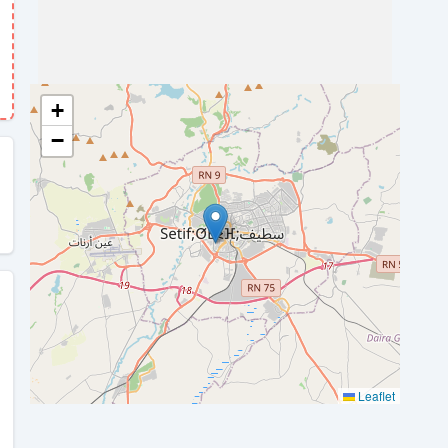
+
−
Leaflet