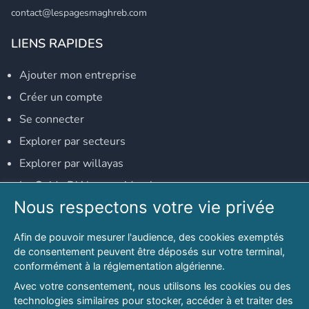
contact@lespagesmaghreb.com
LIENS RAPIDES
Ajouter mon entreprise
Créer un compte
Se connecter
Explorer par secteurs
Explorer par willayas
Le Guide D'Alger, guide-alger.com
Nous respectons votre vie privée
NOS RÉSEAUX SOCIAUX
Afin de pouvoir mesurer l'audience, des cookies exemptés
Notre page Facebook
de consentement peuvent être déposés sur votre terminal,
conformément à la réglementation algérienne.
Notre page LinkedIn
Avec votre consentement, nous utilisons les cookies ou des
Notre page Instagram
technologies similaires pour stocker, accéder à et traiter des