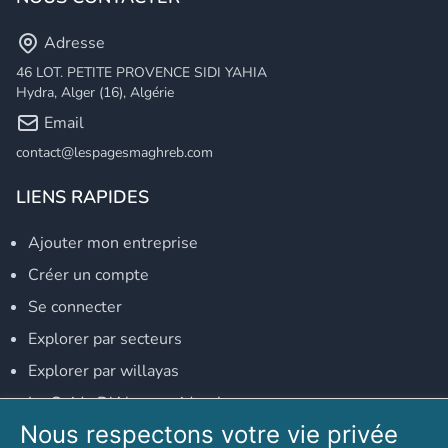
Adresse
46 LOT. PETITE PROVENCE SIDI YAHIA
Hydra, Alger (16), Algérie
Email
contact@lespagesmaghreb.com
LIENS RAPIDES
Ajouter mon entreprise
Créer un compte
Se connecter
Explorer par secteurs
Explorer par willayas
Le Guide D'Alger, guide-alger.com
Nous respectons votre vie privée
NOS RÉSEAUX SOCIAUX