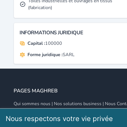
Toiles industrielles et ouvrages en tissus
(fabrication)
INFORMATIONS JURIDIQUE
Capital :
100000
Forme juridique :
SARL
PAGES MAGHREB
Qui sommes nous
|
Nos solutions business
|
Nous Cont
Nous respectons votre vie privée
NOUS CONTACTER