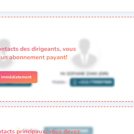
ontacts des dirigeants, vous
à un abonnement payant!
r immédiatement
ntacts principaux, vous devez