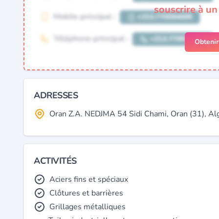
souscrire à u
Obteni
ADRESSES
Oran Z.A. NEDJMA 54 Sidi Chami, Oran (31), Al
ACTIVITÉS
Aciers fins et spéciaux
Clôtures et barrières
Grillages métalliques