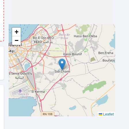
+
−
Leaflet