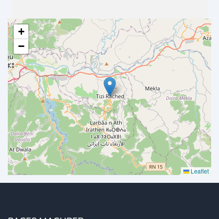
+
−
Leaflet