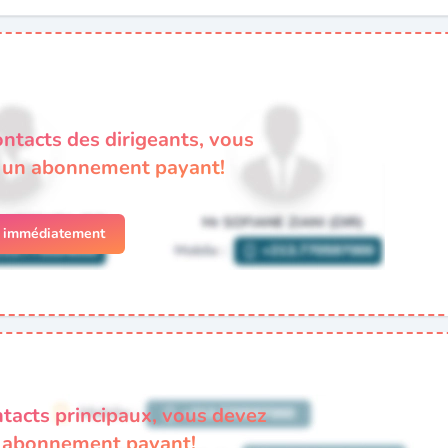
ontacts des dirigeants, vous
à un abonnement payant!
r immédiatement
ntacts principaux, vous devez
n abonnement payant!