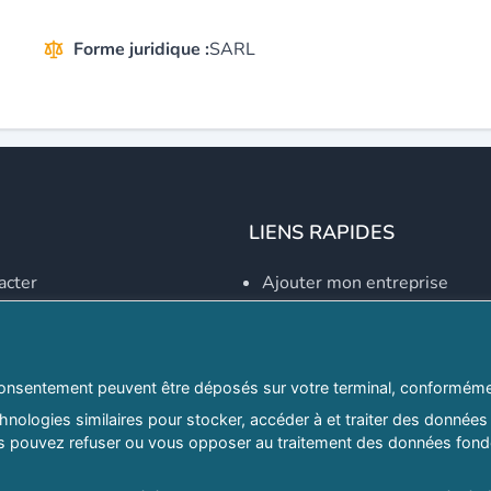
Forme juridique :
SARL
LIENS RAPIDES
acter
Ajouter mon entreprise
Créer un compte
Se connecter
Explorer par secteurs
onsentement peuvent être déposés sur votre terminal, conformémen
nologies similaires pour stocker, accéder à et traiter des données 
Explorer par willayas
ous pouvez refuser ou vous opposer au traitement des données fondé
ghreb.com
Le Guide D'Alger, guide-alg