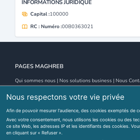
INFORMATIONS JURIDIQUE
Capital :
100000
RC : Numéro :
00B0363021
PAGES MAGHREB
Qui sommes nous
|
Nos solutions business
|
Nous Cont
Nous respectons votre vie privée
NOUS CONTACTER
Afin de pouvoir mesurer l'audience, des cookies exemptés de c
Adresse
Email
Avec votre consentement, nous utilisons les cookies ou des tech
ce site Web, les adresses IP et les identifiants des cookies. V
46 LOT. PETITE PROVENCE SIDI YAHIA
contact@lespagesma
en cliquant sur « Refuser ».
Hydra, Alger (16), Algérie