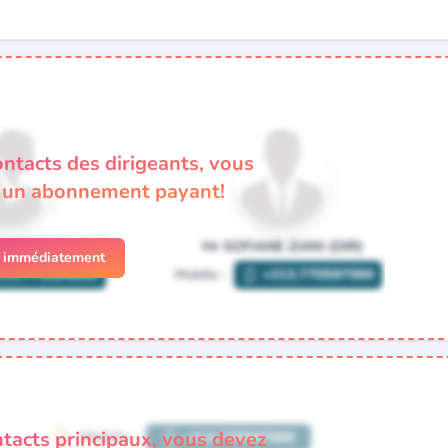
ontacts des dirigeants, vous
à un abonnement payant!
r immédiatement
ntacts principaux, vous devez