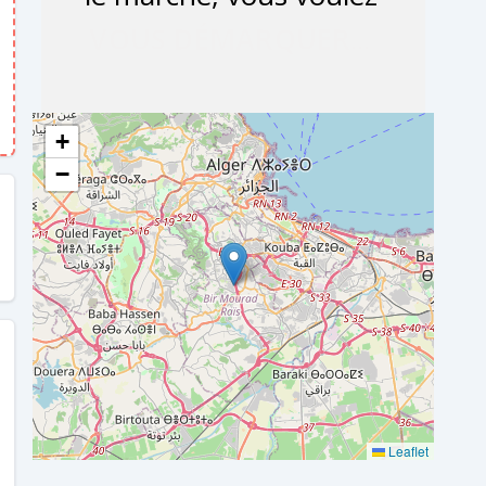
+
−
Leaflet