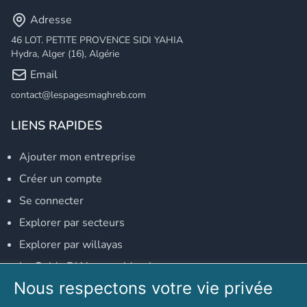
Adresse
46 LOT. PETITE PROVENCE SIDI YAHIA
Hydra, Alger (16), Algérie
Email
contact@lespagesmaghreb.com
LIENS RAPIDES
Ajouter mon entreprise
Créer un compte
Se connecter
Explorer par secteurs
Explorer par willayas
Le Guide D'Alger, guide-alger.com
Nous respectons votre vie privée
NOS RÉSEAUX SOCIAUX