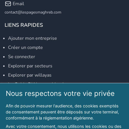
Email
contact@lespagesmaghreb.com
LIENS RAPIDES
Ajouter mon entreprise
Créer un compte
Se connecter
Explorer par secteurs
Explorer par willayas
Le Guide D'Alger, guide-alger.com
Nous respectons votre vie privée
NOS RÉSEAUX SOCIAUX
Afin de pouvoir mesurer l'audience, des cookies exemptés
Notre page Facebook
de consentement peuvent être déposés sur votre terminal,
conformément à la réglementation algérienne.
Notre page LinkedIn
Avec votre consentement, nous utilisons les cookies ou des