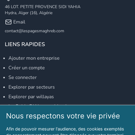
46 LOT. PETITE PROVENCE SIDI YAHIA
Hydra, Alger (16), Algérie
Email
contact@lespagesmaghreb.com
LIENS RAPIDES
Ajouter mon entreprise
Créer un compte
Se connecter
Explorer par secteurs
Explorer par willayas
Le Guide D'Alger, guide-alger.com
Nous respectons votre vie privée
NOS RÉSEAUX SOCIAUX
Afin de pouvoir mesurer l'audience, des cookies exemptés
Notre page Facebook