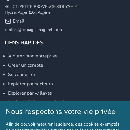
46 LOT. PETITE PROVENCE SIDI YAHIA
Hydra, Alger (16), Algérie
Email
contact@lespagesmaghreb.com
LIENS RAPIDES
Ajouter mon entreprise
Créer un compte
Se connecter
Explorer par secteurs
Explorer par willayas
Le Guide D'Alger, guide-alger.com
Nous respectons votre vie privée
NOS RÉSEAUX SOCIAUX
Afin de pouvoir mesurer l'audience, des cookies exemptés
Notre page Facebook