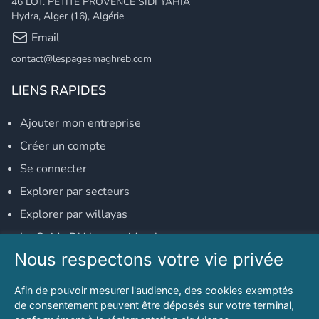
46 LOT. PETITE PROVENCE SIDI YAHIA
Hydra, Alger (16), Algérie
Email
contact@lespagesmaghreb.com
LIENS RAPIDES
Ajouter mon entreprise
Créer un compte
Se connecter
Explorer par secteurs
Explorer par willayas
Le Guide D'Alger, guide-alger.com
Nous respectons votre vie privée
NOS RÉSEAUX SOCIAUX
Afin de pouvoir mesurer l'audience, des cookies exemptés
Notre page Facebook
de consentement peuvent être déposés sur votre terminal,